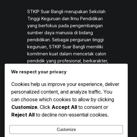
STKIP Suar Bangli merupakan Sekolah
Tinggi Keguruan dan Ilmu Pendidikan
yang berfokus pada pengembangan
sumber daya manusia di bidang
pendidikan. Sebagai perguruan tinggi
keguruan, STKIP Suar Bangli memiliki
komitmen kuat dalam mencetak calon
pendidik yang profesional, berkarakter,
dan mampu berkontribusi secara nyata
We respect your privacy
terhadap peningkatan mutu pendidikan,
khususnya di Bali. Keberadaan STKIP
Cookies help us improve your experience, deliver
Suar Bangli menjadi bagian…
personalized content, and analyze traffic. You
can choose which cookies to allow by clicking
Customize
. Click
Accept All
to consent or
Reject All
to decline non-essential cookies.
Instagram
Facebook
X
Customize